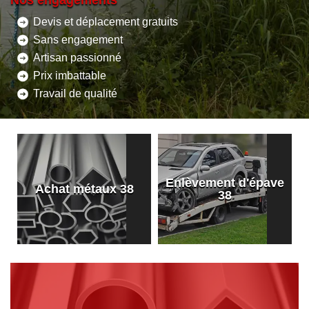
Nos engagements
Devis et déplacement gratuits
Sans engagement
Artisan passionné
Prix imbattable
Travail de qualité
Enlèvement d'épave
8
Achat métaux 38
38