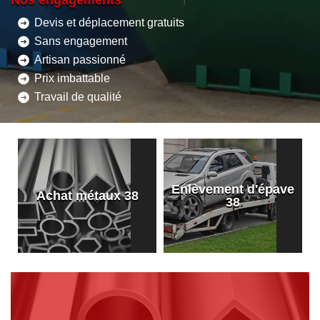
Nos engagements
Devis et déplacement gratuits
Sans engagement
Artisan passionné
Prix imbattable
Travail de qualité
Enlèvement d'épave
8
Achat métaux 38
38