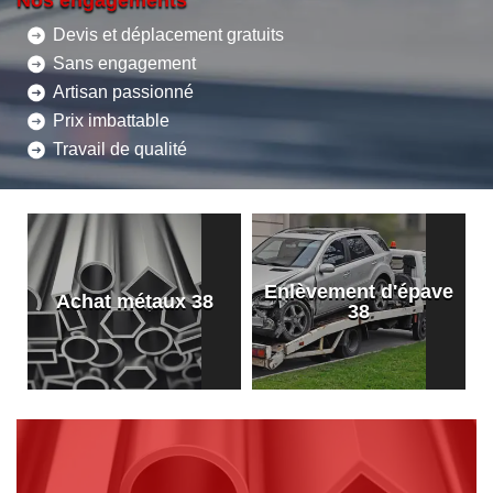
Nos engagements
Devis et déplacement gratuits
Sans engagement
Artisan passionné
Prix imbattable
Travail de qualité
Enlèvement d'épave
8
Achat métaux 38
38