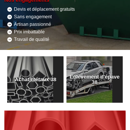
Nos engagements
Devis et déplacement gratuits
Sans engagement
Artisan passionné
Prix imbattable
Travail de qualité
Enlèvement
Enlèvement d'épave
machine industrielle
38
38