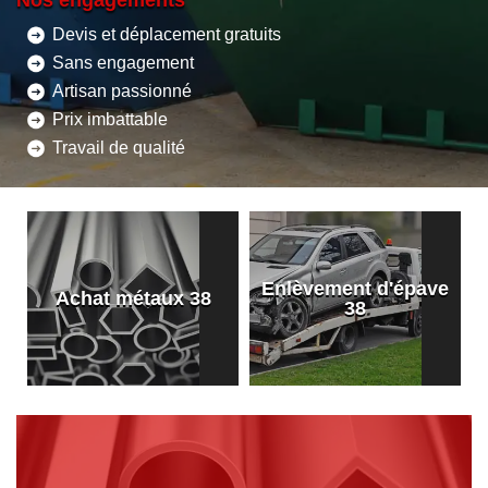
Nos engagements
Devis et déplacement gratuits
Sans engagement
Artisan passionné
Prix imbattable
Travail de qualité
Enlèvement d'épave
8
Achat métaux 38
38