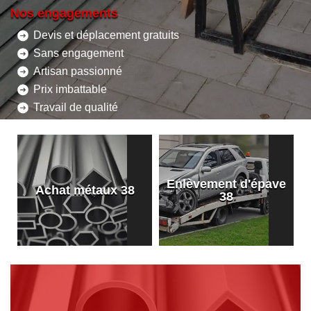
Nos engagements
Devis et déplacement gratuits
Sans engagement
Artisan passionné
Prix imbattable
Travail de qualité
Enlèvement d'épave
8
Achat métaux 38
38