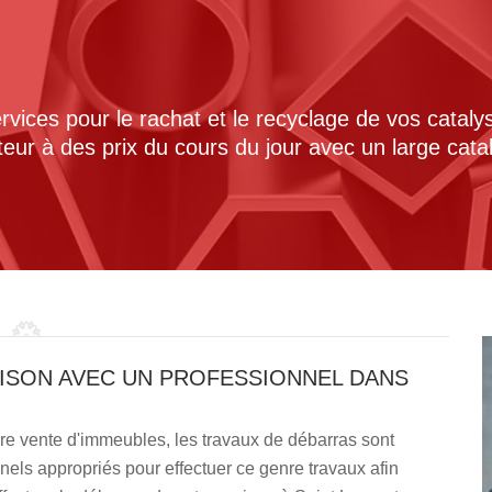
ices pour le rachat et le recyclage de vos cataly
cteur à des prix du cours du jour avec un large cat
ISON AVEC UN PROFESSIONNEL DANS
e vente d'immeubles, les travaux de débarras sont
nels appropriés pour effectuer ce genre travaux afin