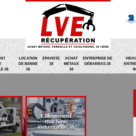
ENT
LOCATION
EPAVISTE
ACHAT
ENTREPRISE DE
VIDA
E
DE BENNE
38
MÉTAUX
DÉBARRAS 38
ENTRE
LE 38
38
38
I
Enlèvement
ent
Entreprise d
machine
 38
débarras 38
industrielle 38