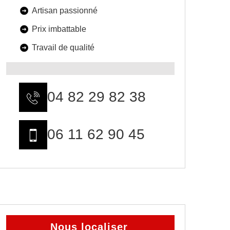
Artisan passionné
Prix imbattable
Travail de qualité
04 82 29 82 38
06 11 62 90 45
Nous localiser