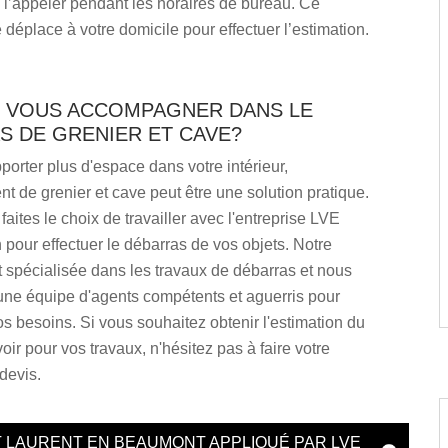
e l’appeler pendant les horaires de bureau. Ce
e déplace à votre domicile pour effectuer l’estimation.
T VOUS ACCOMPAGNER DANS LE
S DE GRENIER ET CAVE?
pporter plus d'espace dans votre intérieur,
 de grenier et cave peut être une solution pratique.
faites le choix de travailler avec l'entreprise LVE
pour effectuer le débarras de vos objets. Notre
t spécialisée dans les travaux de débarras et nous
une équipe d'agents compétents et aguerris pour
s besoins. Si vous souhaitez obtenir l'estimation du
oir pour vos travaux, n'hésitez pas à faire votre
devis.
T LAURENT EN BEAUMONT APPLIQUÉ PAR LVE