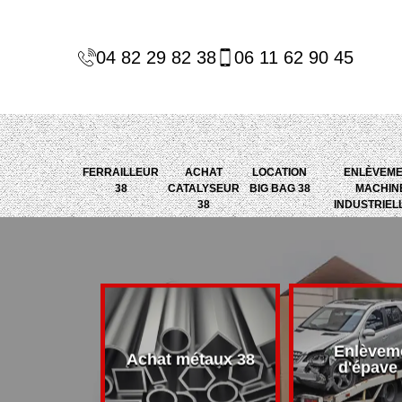
04 82 29 82 38
06 11 62 90 45
FERRAILLEUR
ACHAT
LOCATION
ENLÈVEM
38
CATALYSEUR
BIG BAG 38
MACHIN
38
INDUSTRIEL
Enlèvem
alyseur 38
Achat métaux 38
d'épave