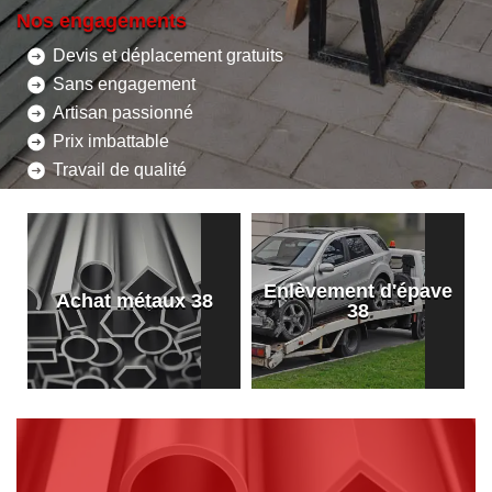
Nos engagements
Devis et déplacement gratuits
Sans engagement
Artisan passionné
Prix imbattable
Travail de qualité
Enlèvement d'épave
8
Achat métaux 38
38