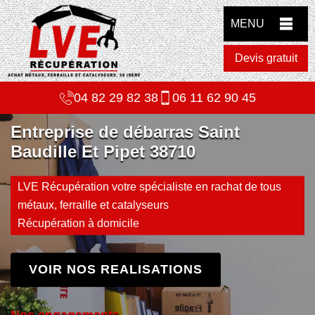
MENU
Devis gratuit
04 82 29 82 38
06 11 62 90 45
Entreprise de débarras Saint
Baudille Et Pipet 38710
LVE Récupération votre spécialiste en rachat de tous
métaux, ferraille et catalyseurs
Récupération à domicile
VOIR NOS REALISATIONS