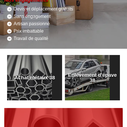
Nos engagements
Devis et déplacement gratuits
Sans engagement
Artisan passionné
Prix imbattable
Travail de qualité
Enlèvement d'épave
8
Achat métaux 38
38