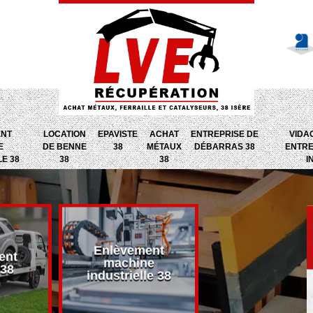
ENT
LOCATION
EPAVISTE
ACHAT
ENTREPRISE DE
VIDA
E
DE BENNE
38
MÉTAUX
DÉBARRAS 38
ENTRE
LE 38
38
38
I
Enlèvement
ent
Entreprise d
machine
 38
débarras 38
industrielle 38