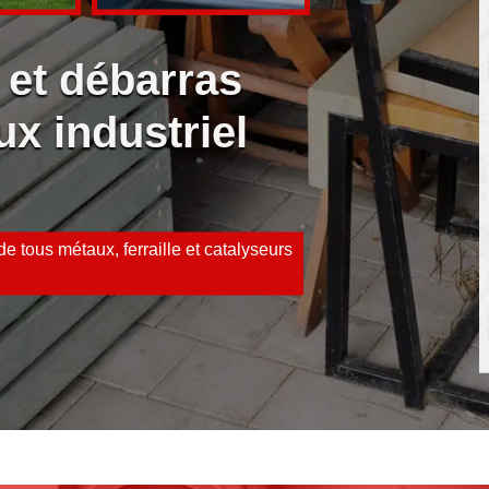
 et débarras
ux industriel
e tous métaux, ferraille et catalyseurs