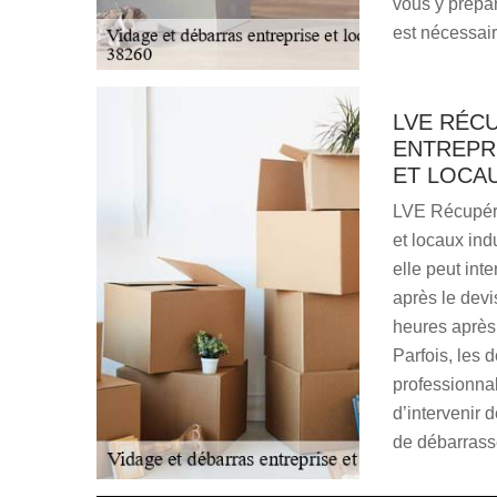
vous y prépar
est nécessair
LVE RÉC
ENTREPR
ET LOCAU
LVE Récupéra
et locaux ind
elle peut inte
après le devi
heures après
Parfois, les 
professionnal
d’intervenir 
de débarrass