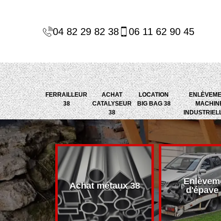
04 82 29 82 38
06 11 62 90 45
FERRAILLEUR
ACHAT
LOCATION
ENLÈVEM
38
CATALYSEUR
BIG BAG 38
MACHIN
38
INDUSTRIEL
Enlèvem
alyseur 38
Achat métaux 38
d'épave