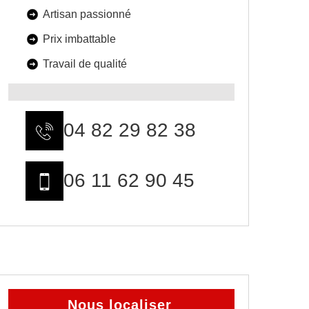
Artisan passionné
Prix imbattable
Travail de qualité
04 82 29 82 38
06 11 62 90 45
Nous localiser