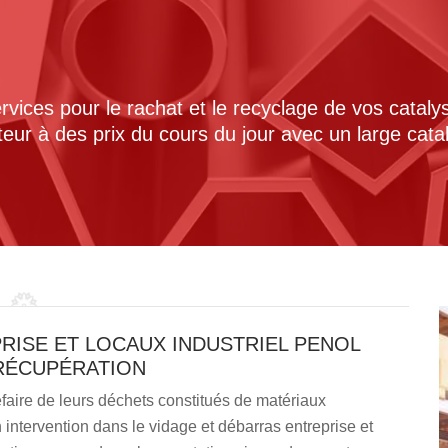
ices pour le rachat et le recyclage de vos cataly
cteur à des prix du cours du jour avec un large cat
RISE ET LOCAUX INDUSTRIEL PENOL
 RÉCUPÉRATION
éfaire de leurs déchets constitués de matériaux
n intervention dans le vidage et débarras entreprise et