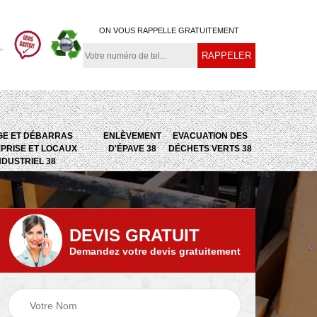
ON VOUS RAPPELLE GRATUITEMENT
GE ET DÉBARRAS
ENLÈVEMENT
EVACUATION DES
PRISE ET LOCAUX
D'ÉPAVE 38
DÉCHETS VERTS 38
NDUSTRIEL 38
DEVIS GRATUIT
Demandez votre devis gratuitement
e
Evacuation des
Epaviste 38
déchets verts 38