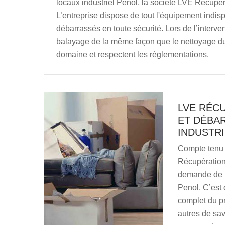
locaux industriel Penol, la société LVE Récupé
L’entreprise dispose de tout l'équipement indis
débarrassés en toute sécurité. Lors de l’interven
balayage de la même façon que le nettoyage du 
domaine et respectent les réglementations.
LVE RÉCU
ET DÉBA
INDUSTR
Compte tenu d
Récupération
demande de pr
Penol. C’est 
complet du pr
autres de savo