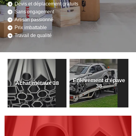
Devis et déplacement gratuits
Sans engagement
Artisan passionné
Prix imbattable
Travail de qualité
Enlèvement d'épave
8
Achat métaux 38
38