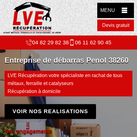
MENU
Devis gratuit
04 82 29 82 38
06 11 62 90 45
Entreprise de débarras Penol 38260
LVE Récupération votre spécialiste en rachat de tous
métaux, ferraille et catalyseurs
Récupération à domicile
VOIR NOS REALISATIONS
Nos engagements