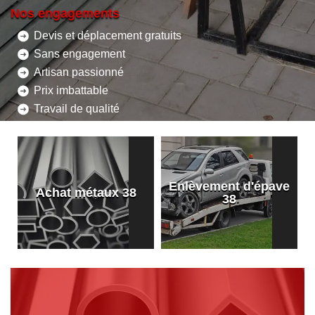
Nos engagements
Devis et déplacement gratuits
Sans engagement
Artisan passionné
Prix imbattable
Travail de qualité
Enlèvement d'épave
8
Achat métaux 38
38