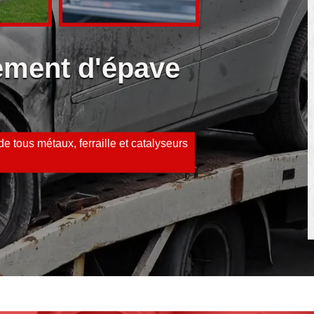
vement d'épave
e tous métaux, ferraille et catalyseurs