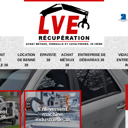
ENT
LOCATION
EPAVISTE
ACHAT
ENTREPRISE DE
VIDA
E
DE BENNE
38
MÉTAUX
DÉBARRAS 38
ENTRE
LE 38
38
38
I
Enlèvement
ent
Entreprise d
machine
 38
débarras 38
industrielle 38