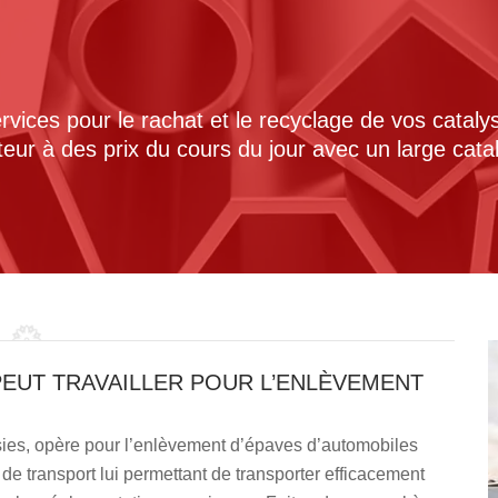
ices pour le rachat et le recyclage de vos cataly
cteur à des prix du cours du jour avec un large cat
PEUT TRAVAILLER POUR L’ENLÈVEMENT
sies, opère pour l’enlèvement d’épaves d’automobiles
de transport lui permettant de transporter efficacement