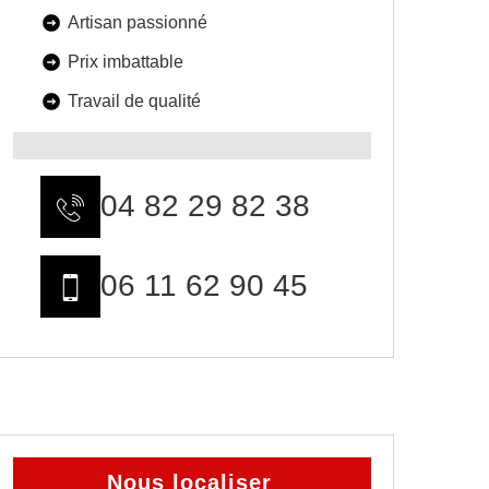
Artisan passionné
Prix imbattable
Travail de qualité
04 82 29 82 38
06 11 62 90 45
Nous localiser