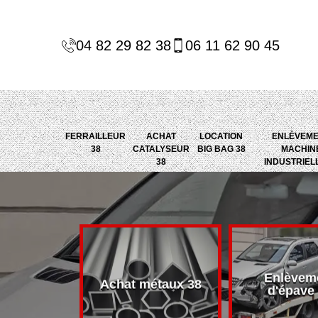
04 82 29 82 38
06 11 62 90 45
FERRAILLEUR
ACHAT
LOCATION
ENLÈVEM
38
CATALYSEUR
BIG BAG 38
MACHIN
38
INDUSTRIEL
Enlèvem
alyseur 38
Achat métaux 38
d'épave