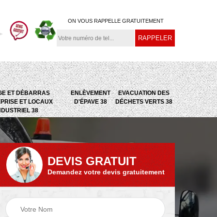
ON VOUS RAPPELLE GRATUITEMENT
GE ET DÉBARRAS
ENLÈVEMENT
EVACUATION DES
PRISE ET LOCAUX
D'ÉPAVE 38
DÉCHETS VERTS 38
NDUSTRIEL 38
DEVIS GRATUIT
Demandez votre devis gratuitement
e
Evacuation des
Epaviste 38
déchets verts 38