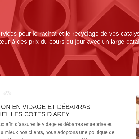
ices pour le rachat et le recyclage de vos cataly
cteur à des prix du cours du jour avec un large cat
ION EN VIDAGE ET DÉBARRAS
IEL LES COTES D AREY
x afin d’assurer le vidage et débarras entreprise et
au mieux nos clients, nous adoptons une politique de