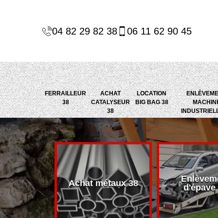
04 82 29 82 38
06 11 62 90 45
FERRAILLEUR
ACHAT
LOCATION
ENLÈVEM
38
CATALYSEUR
BIG BAG 38
MACHIN
38
INDUSTRIEL
Enlèvem
alyseur 38
Achat métaux 38
d'épave