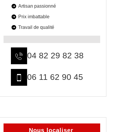
Artisan passionné
Prix imbattable
Travail de qualité
04 82 29 82 38
06 11 62 90 45
Nous localiser