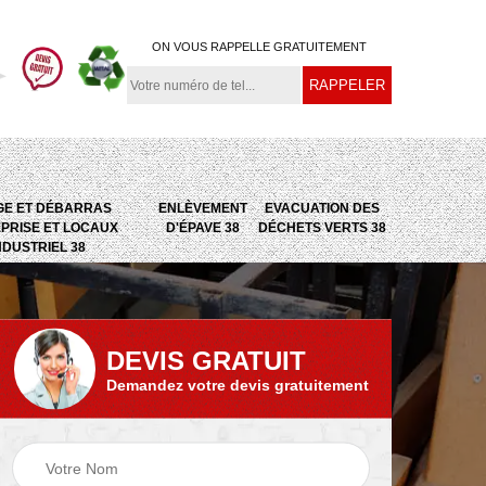
ON VOUS RAPPELLE GRATUITEMENT
GE ET DÉBARRAS
ENLÈVEMENT
EVACUATION DES
PRISE ET LOCAUX
D'ÉPAVE 38
DÉCHETS VERTS 38
NDUSTRIEL 38
DEVIS GRATUIT
Demandez votre devis gratuitement
e
Evacuation des
Epaviste 38
déchets verts 38