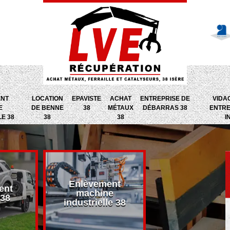
ENT
LOCATION
EPAVISTE
ACHAT
ENTREPRISE DE
VIDA
E
DE BENNE
38
MÉTAUX
DÉBARRAS 38
ENTRE
LE 38
38
38
I
Enlèvement
ent
Entreprise d
machine
 38
débarras 38
industrielle 38