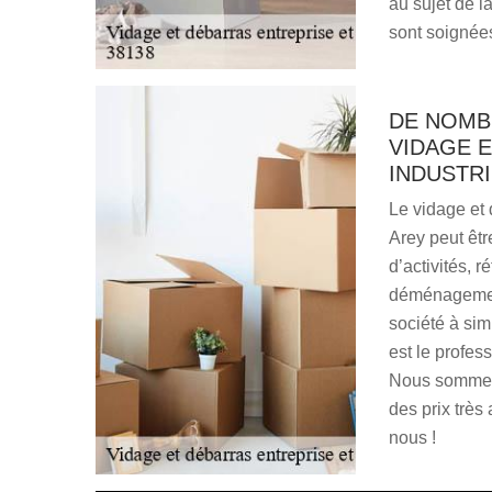
au sujet de l
sont soignées
DE NOMB
VIDAGE 
INDUSTRI
Le vidage et 
Arey peut êt
d’activités, 
déménagement
société à si
est le profe
Nous sommes 
des prix très 
nous !