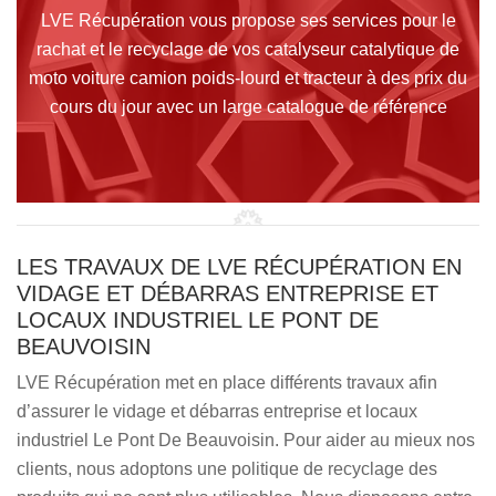
LVE Récupération vous propose ses services pour le
rachat et le recyclage de vos catalyseur catalytique de
moto voiture camion poids-lourd et tracteur à des prix du
cours du jour avec un large catalogue de référence
LES TRAVAUX DE LVE RÉCUPÉRATION EN
VIDAGE ET DÉBARRAS ENTREPRISE ET
LOCAUX INDUSTRIEL LE PONT DE
BEAUVOISIN
LVE Récupération met en place différents travaux afin
d’assurer le vidage et débarras entreprise et locaux
industriel Le Pont De Beauvoisin. Pour aider au mieux nos
clients, nous adoptons une politique de recyclage des