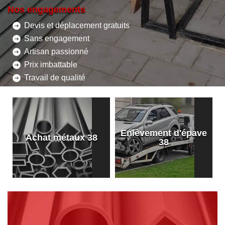
Nos engagements
Devis et déplacement gratuits
Sans engagement
Artisan passionné
Prix imbattable
Travail de qualité
Enlèvement d'épave
8
Achat métaux 38
38