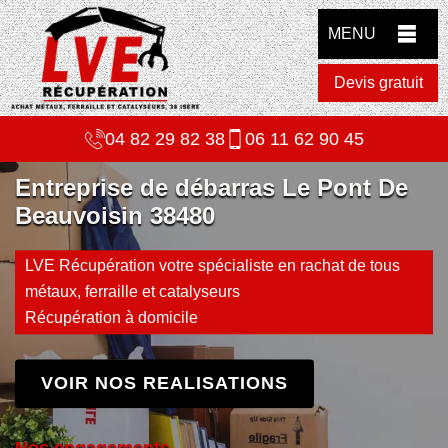
MENU
Devis gratuit
04 82 29 82 38
06 11 62 90 45
Entreprise de débarras Le Pont De
Beauvoisin 38480
LVE Récupération votre spécialiste en rachat de tous
métaux, ferraille et catalyseurs
Récupération à domicile
VOIR NOS REALISATIONS