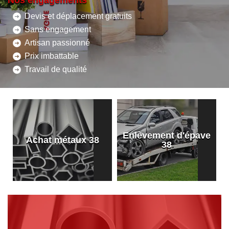
Nos engagements
Devis et déplacement gratuits
Sans engagement
Artisan passionné
Prix imbattable
Travail de qualité
Enlèvement d'épave
8
Achat métaux 38
38