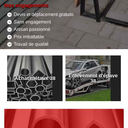
Nos engagements
Devis et déplacement gratuits
Sans engagement
Artisan passionné
Prix imbattable
Travail de qualité
Enlèvement d'épave
8
Achat métaux 38
38