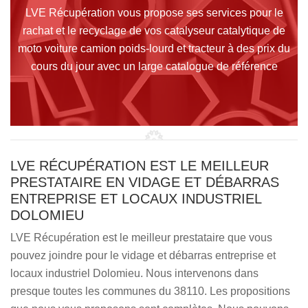
LVE Récupération vous propose ses services pour le
rachat et le recyclage de vos catalyseur catalytique de
moto voiture camion poids-lourd et tracteur à des prix du
cours du jour avec un large catalogue de référence
LVE RÉCUPÉRATION EST LE MEILLEUR
PRESTATAIRE EN VIDAGE ET DÉBARRAS
ENTREPRISE ET LOCAUX INDUSTRIEL
DOLOMIEU
LVE Récupération est le meilleur prestataire que vous
pouvez joindre pour le vidage et débarras entreprise et
locaux industriel Dolomieu. Nous intervenons dans
presque toutes les communes du 38110. Les propositions