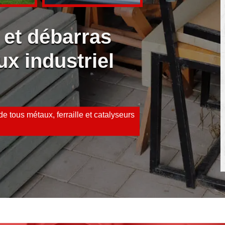
 et débarras
ux industriel
e tous métaux, ferraille et catalyseurs