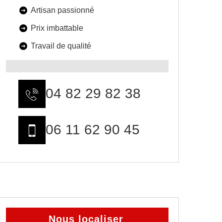
Artisan passionné
Prix imbattable
Travail de qualité
04 82 29 82 38
06 11 62 90 45
Nous localiser