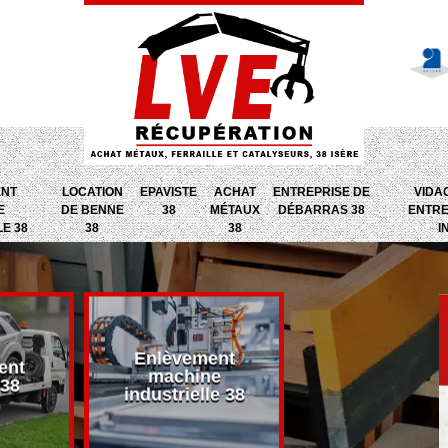
ENT
LOCATION
EPAVISTE
ACHAT
ENTREPRISE DE
VIDA
E
DE BENNE
38
MÉTAUX
DÉBARRAS 38
ENTRE
LE 38
38
38
I
Enlèvement
ent
Entreprise d
machine
 38
débarras 38
industrielle 38