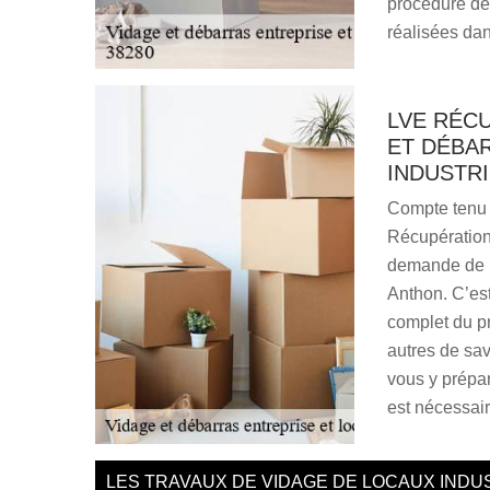
procédure de
réalisées dan
LVE RÉCU
ET DÉBA
INDUSTR
Compte tenu d
Récupération
demande de pr
Anthon. C’est
complet du pr
autres de savo
vous y prépar
est nécessair
LES TRAVAUX DE VIDAGE DE LOCAUX INDU