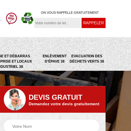
ON VOUS RAPPELLE GRATUITEMENT
GE ET DÉBARRAS
ENLÈVEMENT
EVACUATION DES
PRISE ET LOCAUX
D'ÉPAVE 38
DÉCHETS VERTS 38
NDUSTRIEL 38
DEVIS GRATUIT
Demandez votre devis gratuitement
e
Evacuation des
Epaviste 38
déchets verts 38