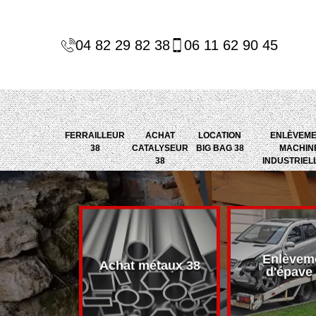
04 82 29 82 38
06 11 62 90 45
FERRAILLEUR
ACHAT
LOCATION
ENLÈVEM
38
CATALYSEUR
BIG BAG 38
MACHIN
38
INDUSTRIEL
Enlèvem
alyseur 38
Achat métaux 38
d'épave