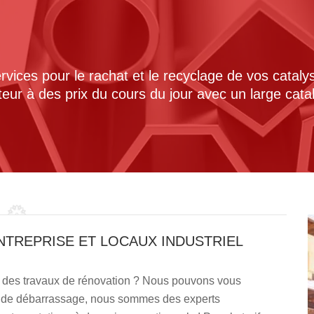
ices pour le rachat et le recyclage de vos cataly
cteur à des prix du cours du jour avec un large cat
NTREPRISE ET LOCAUX INDUSTRIEL
re des travaux de rénovation ? Nous pouvons vous
e de débarrassage, nous sommes des experts