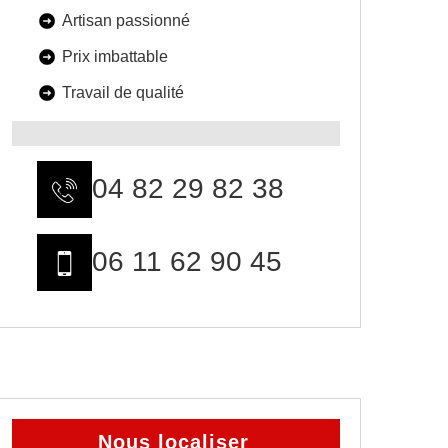
Artisan passionné
Prix imbattable
Travail de qualité
04 82 29 82 38
06 11 62 90 45
Nous localiser