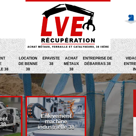
ENT
LOCATION
EPAVISTE
ACHAT
ENTREPRISE DE
VIDA
E
DE BENNE
38
MÉTAUX
DÉBARRAS 38
ENTRE
LE 38
38
38
I
Enlèvement
ent
Entreprise d
machine
 38
débarras 38
industrielle 38