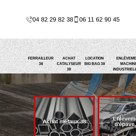
04 82 29 82 38
06 11 62 90 45
FERRAILLEUR
ACHAT
LOCATION
ENLÈVEM
38
CATALYSEUR
BIG BAG 38
MACHIN
38
INDUSTRIEL
Enlèvem
alyseur 38
Achat métaux 38
d'épave