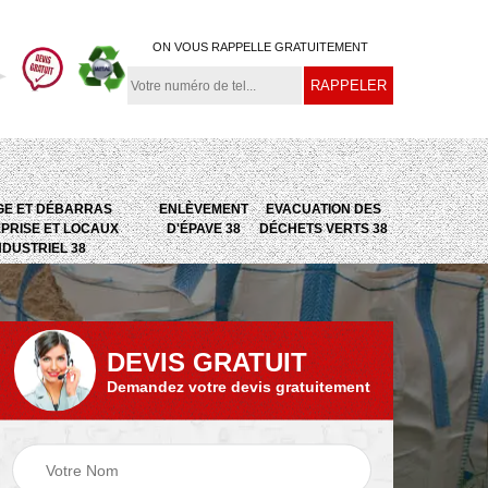
ON VOUS RAPPELLE GRATUITEMENT
GE ET DÉBARRAS
ENLÈVEMENT
EVACUATION DES
PRISE ET LOCAUX
D'ÉPAVE 38
DÉCHETS VERTS 38
NDUSTRIEL 38
DEVIS GRATUIT
Demandez votre devis gratuitement
e
Evacuation des
Epaviste 38
déchets verts 38