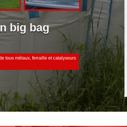
on big bag
e tous métaux, ferraille et catalyseurs