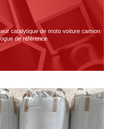
seur catalytique de moto voiture camion
alogue de référence