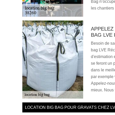
Bag n’occupe
les chantiers 
APPELEZ
BAG LVE
Besoin de sac
bag LVE Récu
d'estimation
se feront un 
dans le meil
par exemple v
Appelez-nous 
mieux. Nous 
LOCATION BIG BAG POUR GRAVATS CHEZ L