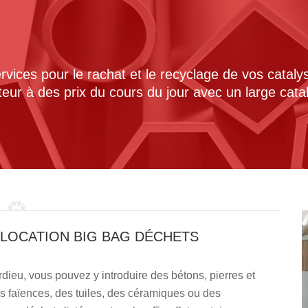
ices pour le rachat et le recyclage de vos cataly
cteur à des prix du cours du jour avec un large cat
 LOCATION BIG BAG DÉCHETS
dieu, vous pouvez y introduire des bétons, pierres et
es faïences, des tuiles, des céramiques ou des