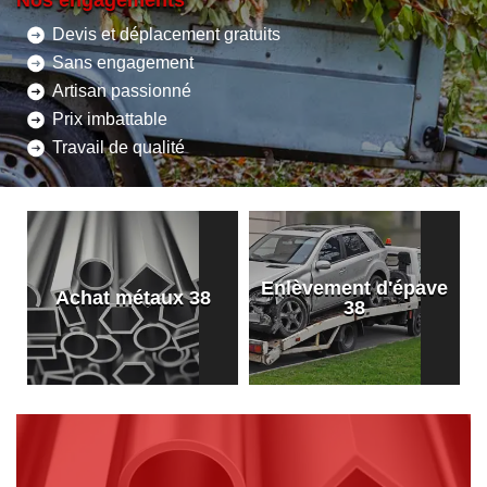
Nos engagements
Devis et déplacement gratuits
Sans engagement
Artisan passionné
Prix imbattable
Travail de qualité
Enlèvement d'épave
8
Achat métaux 38
38