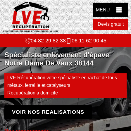
MENU
Devis gratuit
04 82 29 82 38
06 11 62 90 45
Spécialiste enlèvement d'épave
Notre Dame De Vaux 38144
LVE Récupération votre spécialiste en rachat de tous
métaux, ferraille et catalyseurs
Récupération à domicile
VOIR NOS REALISATIONS