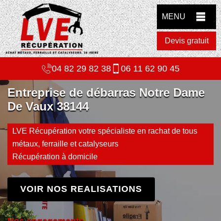
MENU
Devis gratuit
04 82 29 82 38
06 11 62 90 45
Entreprise de débarras Notre Dame
De Vaux 38144
LVE Récupération votre spécialiste en rachat de tous
métaux, ferraille et catalyseurs
Récupération à domicile
VOIR NOS REALISATIONS