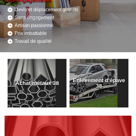
Nos engagements
Devis et déplacement gratuits
Sans engagement
Artisan passionné
Prix imbattable
Travail de qualité
Enlèvement d'épave
8
Achat métaux 38
38