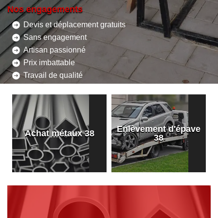
Nos engagements
Devis et déplacement gratuits
Sans engagement
Artisan passionné
Prix imbattable
Travail de qualité
Enlèvement d'épave
8
Achat métaux 38
38