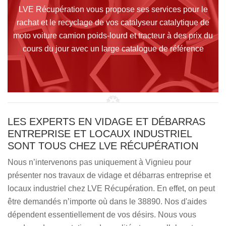
LVE Récupération vous propose ses services pour le
rachat et le recyclage de vos catalyseur catalytique de
moto voiture camion poids-lourd et tracteur à des prix du
cours du jour avec un large catalogue de référence
LES EXPERTS EN VIDAGE ET DÉBARRAS
ENTREPRISE ET LOCAUX INDUSTRIEL
SONT TOUS CHEZ LVE RÉCUPÉRATION
Nous n’intervenons pas uniquement à Vignieu pour
présenter nos travaux de vidage et débarras entreprise et
locaux industriel chez LVE Récupération. En effet, on peut
être demandés n’importe où dans le 38890. Nos d'aides
dépendent essentiellement de vos désirs. Nous vous