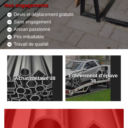
Nos engagements
Devis et déplacement gratuits
Sans engagement
Artisan passionné
Prix imbattable
Travail de qualité
Enlèvement d'épave
8
Achat métaux 38
38