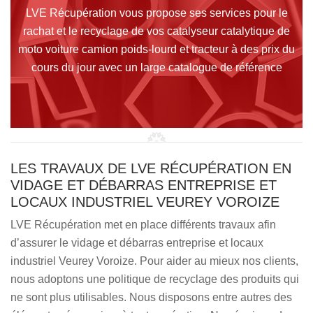
LVE Récupération vous propose ses services pour le
rachat et le recyclage de vos catalyseur catalytique de
moto voiture camion poids-lourd et tracteur à des prix du
cours du jour avec un large catalogue de référence
LES TRAVAUX DE LVE RÉCUPÉRATION EN
VIDAGE ET DÉBARRAS ENTREPRISE ET
LOCAUX INDUSTRIEL VEUREY VOROIZE
LVE Récupération met en place différents travaux afin
d’assurer le vidage et débarras entreprise et locaux
industriel Veurey Voroize. Pour aider au mieux nos clients,
nous adoptons une politique de recyclage des produits qui
ne sont plus utilisables. Nous disposons entre autres des