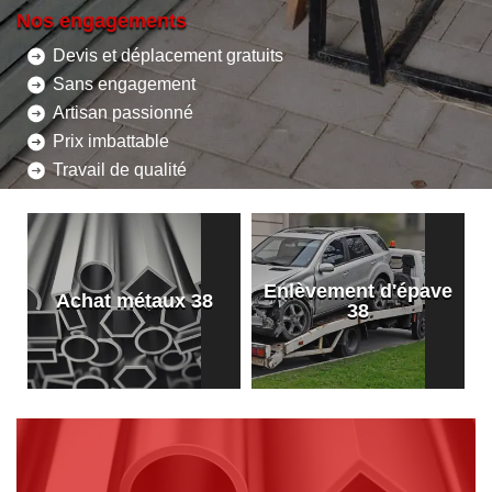
Nos engagements
Devis et déplacement gratuits
Sans engagement
Artisan passionné
Prix imbattable
Travail de qualité
Enlèvement d'épave
8
Achat métaux 38
38