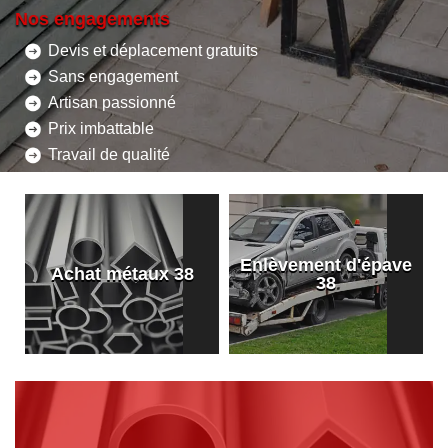
Nos engagements
Devis et déplacement gratuits
Sans engagement
Artisan passionné
Prix imbattable
Travail de qualité
Enlèvement d'épave
8
Achat métaux 38
38