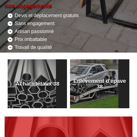
Nos engagements
Devis et déplacement gratuits
Sans engagement
Artisan passionné
Prix imbattable
Travail de qualité
Enlèvement d'épave
8
Achat métaux 38
38