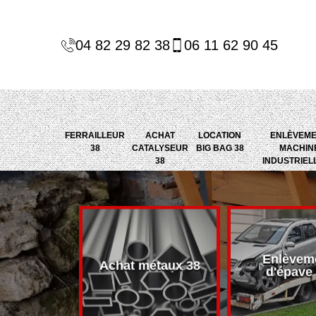
04 82 29 82 38
06 11 62 90 45
FERRAILLEUR
ACHAT
LOCATION
ENLÈVEM
38
CATALYSEUR
BIG BAG 38
MACHIN
38
INDUSTRIEL
Enlèvem
alyseur 38
Achat métaux 38
d'épave