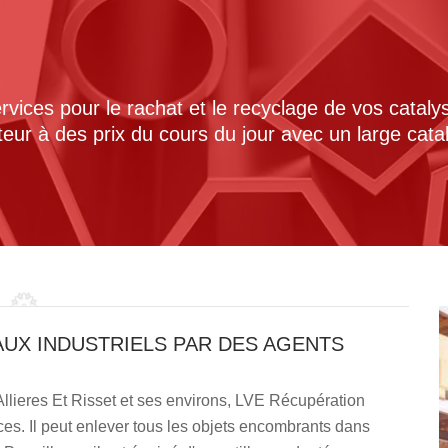
ices pour le rachat et le recyclage de vos cataly
cteur à des prix du cours du jour avec un large cat
AUX INDUSTRIELS PAR DES AGENTS
Allieres Et Risset et ses environs, LVE Récupération
es. Il peut enlever tous les objets encombrants dans