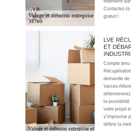
intervenir dan
Contactez-la
gratuit !
LVE RÉCU
ET DÉBA
INDUSTRI
Compte tenu d
Récupération
demande de pr
Varces Allier
déterminerez 
la possibilité
votre projet 
s’improvise p
définir la mei