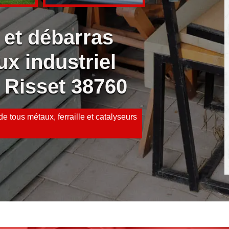
 et débarras
ux industriel
t Risset 38760
e tous métaux, ferraille et catalyseurs