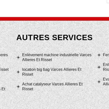
AUTRES SERVICES
ieres
Enlèvement machine industrielle Varces
Fer
Allieres Et Risset
Enl
isset
location big bag Varces Allieres Et
Ris
Risset
Eva
Achat catalyseur Varces Allieres Et
All
 Et
Risset