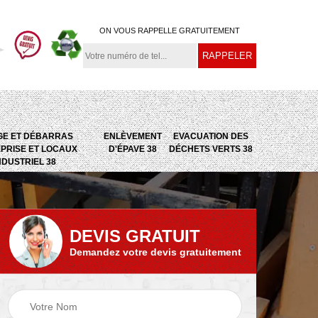
ON VOUS RAPPELLE GRATUITEMENT
GE ET DÉBARRAS
ENLÈVEMENT
EVACUATION DES
PRISE ET LOCAUX
D'ÉPAVE 38
DÉCHETS VERTS 38
NDUSTRIEL 38
DEVIS GRATUIT
Demandez votre devis gratuitement
e
Evacuation des
Epaviste 38
déchets verts 38