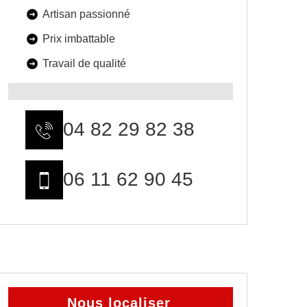
Artisan passionné
Prix imbattable
Travail de qualité
04 82 29 82 38
06 11 62 90 45
Nous localiser