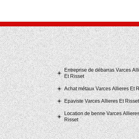
Entreprise de débarras Varces All
Et Risset
Achat métaux Varces Allieres Et R
Epaviste Varces Allieres Et Risset
Location de benne Varces Allieres
Risset