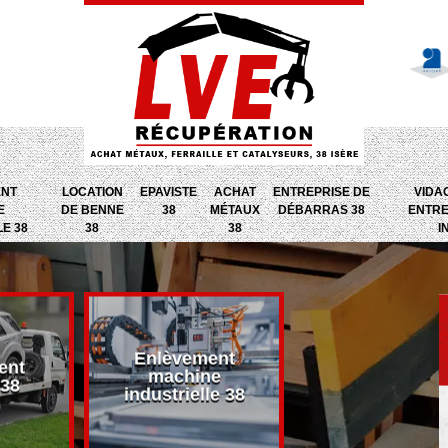
ENT
LOCATION
EPAVISTE
ACHAT
ENTREPRISE DE
VIDA
E
DE BENNE
38
MÉTAUX
DÉBARRAS 38
ENTRE
LE 38
38
38
I
Enlèvement
ent
Entreprise d
machine
 38
débarras 38
industrielle 38