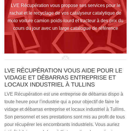
LVE Récupération vous propose ses services pour le
rachat et le recyclage de vos catalyseur catalytique de
moto voiture camion poids-lourd et tracteur à des prix du
cours du jour avec un large catalogue de référence
LVE RÉCUPÉRATION VOUS AIDE POUR LE
VIDAGE ET DÉBARRAS ENTREPRISE ET
LOCAUX INDUSTRIEL À TULLINS
LVE Récupération est une entreprise de débarras dispo à
toute heure pour l'industrie qui a pour objectif de faire le
vidage et débarras entreprise et locaux industriel à Tullins.
Son personnel et ses prestations sont mis au profit de tous
pour récupérer les encombrants industriels. Vous auriez