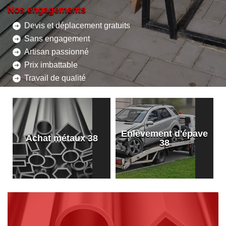
Nos engagements
Devis et déplacement gratuits
Sans engagement
Artisan passionné
Prix imbattable
Travail de qualité
Enlèvement d'épave
8
Achat métaux 38
38