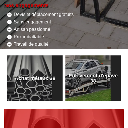
Nos engagements
Devis et déplacement gratuits
Sans engagement
Artisan passionné
Prix imbattable
Travail de qualité
Enlèvement d'épave
8
Achat métaux 38
38