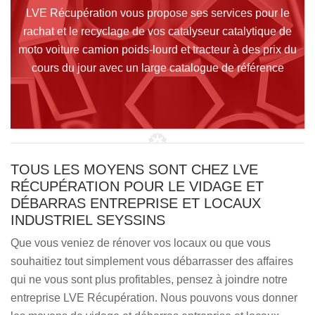
LVE Récupération vous propose ses services pour le
rachat et le recyclage de vos catalyseur catalytique de
moto voiture camion poids-lourd et tracteur à des prix du
cours du jour avec un large catalogue de référence
TOUS LES MOYENS SONT CHEZ LVE
RÉCUPÉRATION POUR LE VIDAGE ET
DÉBARRAS ENTREPRISE ET LOCAUX
INDUSTRIEL SEYSSINS
Que vous veniez de rénover vos locaux ou que vous
souhaitiez tout simplement vous débarrasser des affaires
qui ne vous sont plus profitables, pensez à joindre notre
entreprise LVE Récupération. Nous pouvons vous donner