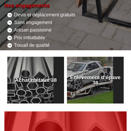
Nos engagements
Devis et déplacement gratuits
Sans engagement
Artisan passionné
Prix imbattable
Travail de qualité
Enlèvement d'épave
8
Achat métaux 38
38