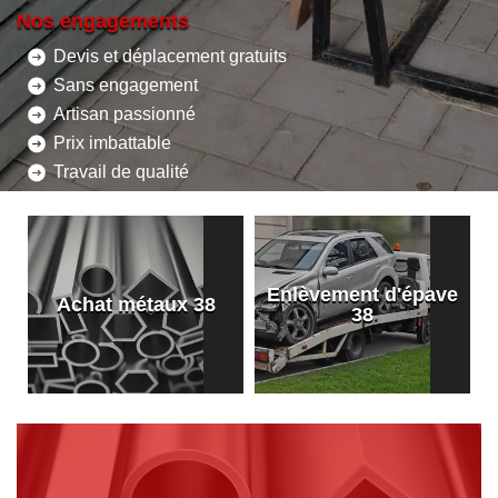
Nos engagements
Devis et déplacement gratuits
Sans engagement
Artisan passionné
Prix imbattable
Travail de qualité
Enlèvement d'épave
8
Achat métaux 38
38