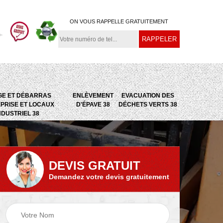
ON VOUS RAPPELLE GRATUITEMENT
GE ET DÉBARRAS
ENLÈVEMENT
EVACUATION DES
PRISE ET LOCAUX
D'ÉPAVE 38
DÉCHETS VERTS 38
NDUSTRIEL 38
DEVIS GRATUIT
Demandez votre devis gratuitement
e
Evacuation des
Epaviste 38
déchets verts 38