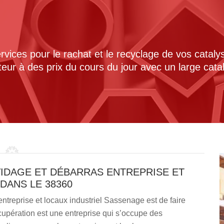
ices pour le rachat et le recyclage de vos cataly
cteur à des prix du cours du jour avec un large cat
VIDAGE ET DÉBARRAS ENTREPRISE ET
DANS LE 38360
ntreprise et locaux industriel Sassenage est de faire
cupération est une entreprise qui s’occupe des