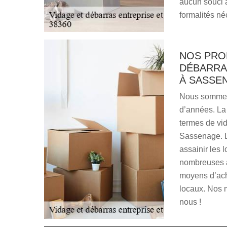
aucun souci à
formalités né
NOS PRO
DÉBARRA
À SASSE
Nous sommes 
d’années. La 
termes de vid
Sassenage. L
assainir les 
nombreuses a
moyens d’ach
locaux. Nos m
nous !