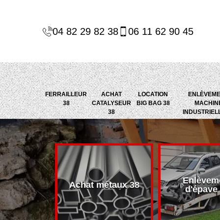
04 82 29 82 38
06 11 62 90 45
FERRAILLEUR
ACHAT
LOCATION
ENLÈVEM
38
CATALYSEUR
BIG BAG 38
MACHIN
38
INDUSTRIEL
Enlèvem
alyseur 38
Achat métaux 38
d'épave