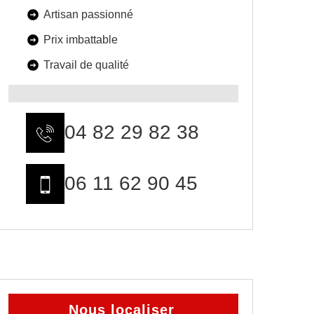
Artisan passionné
Prix imbattable
Travail de qualité
04 82 29 82 38
06 11 62 90 45
Nous localiser