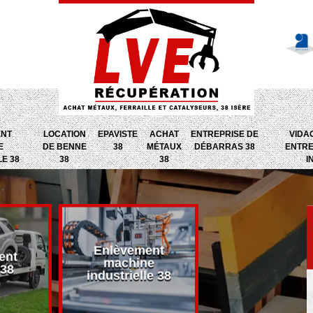
ENT
LOCATION
EPAVISTE
ACHAT
ENTREPRISE DE
VIDA
E
DE BENNE
38
MÉTAUX
DÉBARRAS 38
ENTRE
LE 38
38
38
I
Enlèvement
ent
Entreprise d
machine
 38
débarras 38
industrielle 38