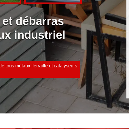
 et débarras
ux industriel
e tous métaux, ferraille et catalyseurs