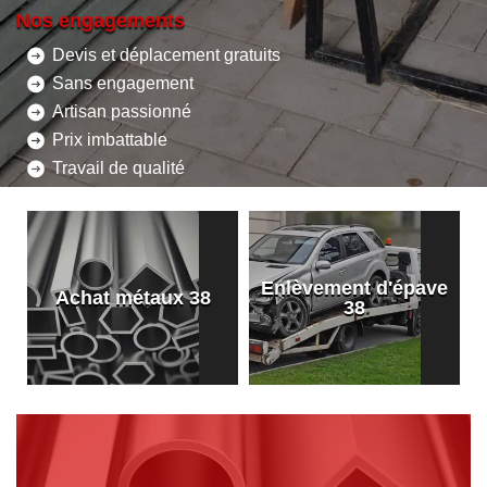
Nos engagements
Devis et déplacement gratuits
Sans engagement
Artisan passionné
Prix imbattable
Travail de qualité
Enlèvement d'épave
8
Achat métaux 38
38