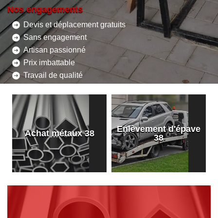
Nos engagements
Devis et déplacement gratuits
Sans engagement
Artisan passionné
Prix imbattable
Travail de qualité
Enlèvement d'épave
8
Achat métaux 38
38