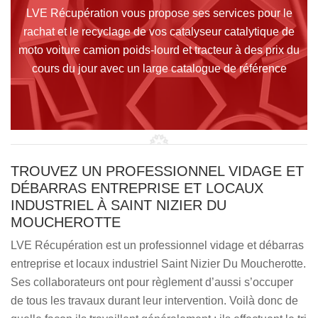
LVE Récupération vous propose ses services pour le
rachat et le recyclage de vos catalyseur catalytique de
moto voiture camion poids-lourd et tracteur à des prix du
cours du jour avec un large catalogue de référence
TROUVEZ UN PROFESSIONNEL VIDAGE ET
DÉBARRAS ENTREPRISE ET LOCAUX
INDUSTRIEL À SAINT NIZIER DU
MOUCHEROTTE
LVE Récupération est un professionnel vidage et débarras
entreprise et locaux industriel Saint Nizier Du Moucherotte.
Ses collaborateurs ont pour règlement d’aussi s’occuper
de tous les travaux durant leur intervention. Voilà donc de