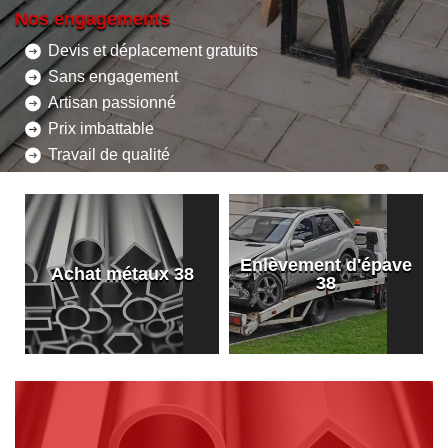
Nos engagements
Devis et déplacement gratuits
Sans engagement
Artisan passionné
Prix imbattable
Travail de qualité
Enlèvement d'épave
8
Achat métaux 38
38