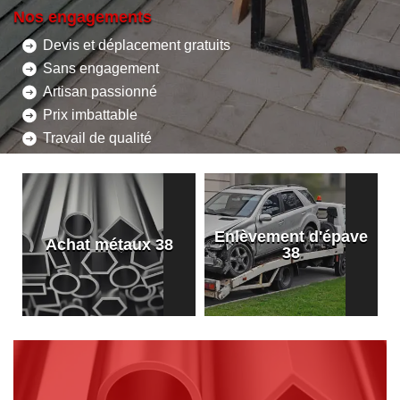
Nos engagements
Devis et déplacement gratuits
Sans engagement
Artisan passionné
Prix imbattable
Travail de qualité
Enlèvement d'épave
8
Achat métaux 38
38