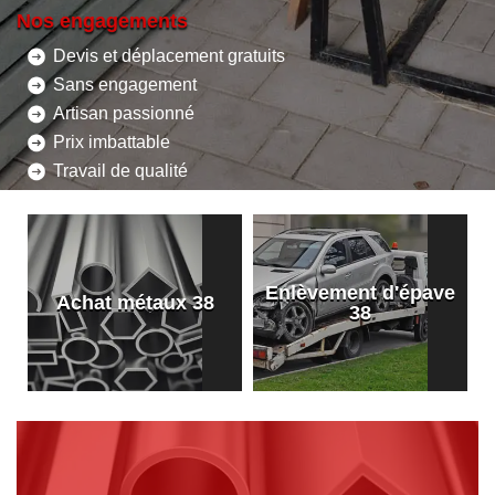
Nos engagements
Devis et déplacement gratuits
Sans engagement
Artisan passionné
Prix imbattable
Travail de qualité
Enlèvement d'épave
8
Achat métaux 38
38