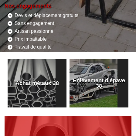
Nos engagements
Devis et déplacement gratuits
Sans engagement
Artisan passionné
Prix imbattable
Travail de qualité
Enlèvement d'épave
8
Achat métaux 38
38