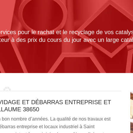
ices pour le rachat et le recyclage de vos cataly
cteur à des prix du cours du jour avec un large cat
VIDAGE ET DÉBARRAS ENTREPRISE ET
LLAUME 38650
bon nombre d’années. La qualité de nos travaux est
barras entreprise et locaux industriel à Saint