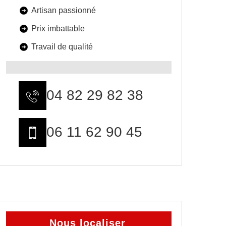
Artisan passionné
Prix imbattable
Travail de qualité
04 82 29 82 38
06 11 62 90 45
Nous localiser