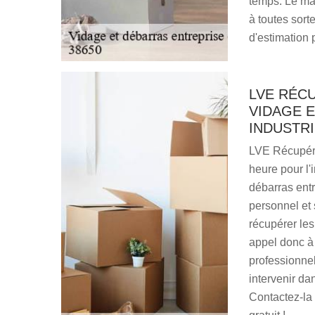
temps. Le mat
à toutes sor
d'estimation 
LVE RÉC
VIDAGE 
INDUSTRI
LVE Récupéra
heure pour l'i
débarras entr
personnel et 
récupérer les
appel donc à 
professionnel
intervenir dan
Contactez-la