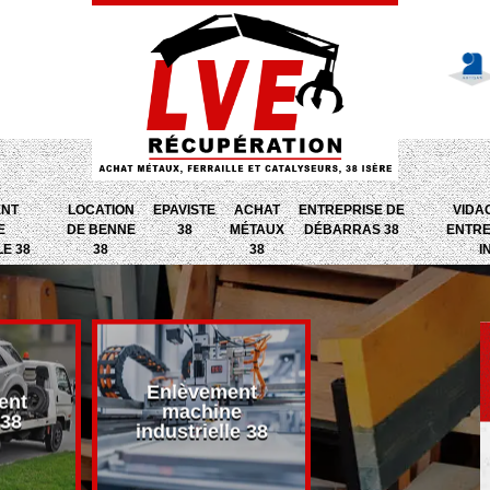
ENT
LOCATION
EPAVISTE
ACHAT
ENTREPRISE DE
VIDA
E
DE BENNE
38
MÉTAUX
DÉBARRAS 38
ENTRE
LE 38
38
38
I
Enlèvement
ent
Entreprise d
machine
 38
débarras 38
industrielle 38