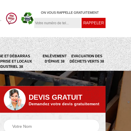
ON VOUS RAPPELLE GRATUITEMENT
GE ET DÉBARRAS
ENLÈVEMENT
EVACUATION DES
PRISE ET LOCAUX
D'ÉPAVE 38
DÉCHETS VERTS 38
NDUSTRIEL 38
DEVIS GRATUIT
Demandez votre devis gratuitement
e
Evacuation des
Epaviste 38
déchets verts 38