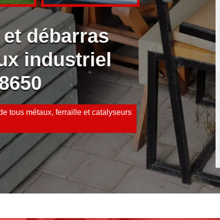
 et débarras
ux industriel
38650
e tous métaux, ferraille et catalyseurs