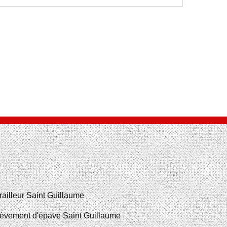
railleur Saint Guillaume
èvement d'épave Saint Guillaume