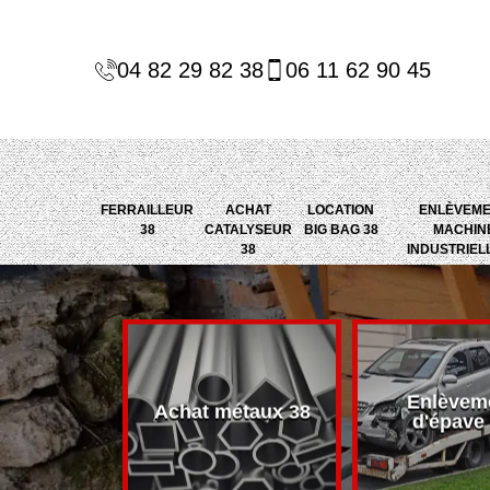
04 82 29 82 38
06 11 62 90 45
FERRAILLEUR
ACHAT
LOCATION
ENLÈVEM
38
CATALYSEUR
BIG BAG 38
MACHIN
38
INDUSTRIEL
Enlèvem
alyseur 38
Achat métaux 38
d'épave