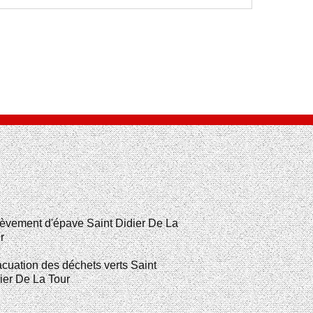
èvement d'épave Saint Didier De La
r
cuation des déchets verts Saint
ier De La Tour