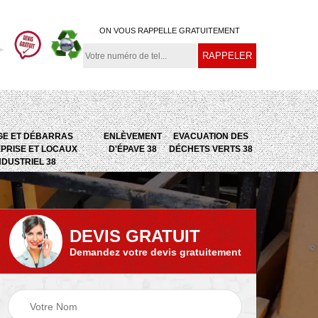
ON VOUS RAPPELLE GRATUITEMENT
GE ET DÉBARRAS
ENLÈVEMENT
EVACUATION DES
PRISE ET LOCAUX
D'ÉPAVE 38
DÉCHETS VERTS 38
NDUSTRIEL 38
DEVIS GRATUIT
Demandez votre devis gratuitement
e
Evacuation des
Epaviste 38
déchets verts 38