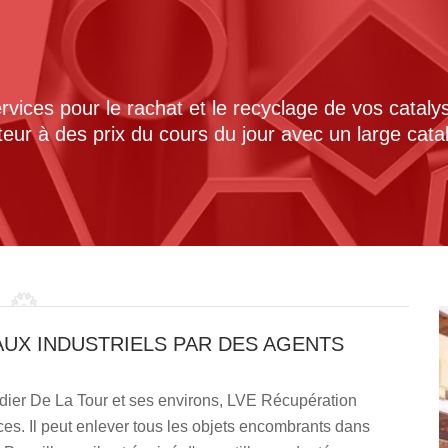
ices pour le rachat et le recyclage de vos cataly
cteur à des prix du cours du jour avec un large cat
AUX INDUSTRIELS PAR DES AGENTS
idier De La Tour et ses environs, LVE Récupération
es. Il peut enlever tous les objets encombrants dans