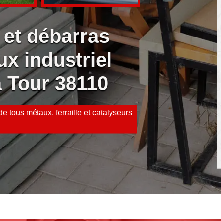
 et débarras
ux industriel
a Tour 38110
e tous métaux, ferraille et catalyseurs