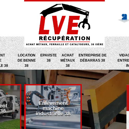
ENT
LOCATION
EPAVISTE
ACHAT
ENTREPRISE DE
VIDA
E
DE BENNE
38
MÉTAUX
DÉBARRAS 38
ENTRE
LE 38
38
38
I
Enlèvement
ent
Entreprise d
machine
 38
débarras 38
industrielle 38