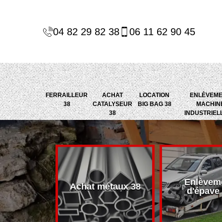
04 82 29 82 38
06 11 62 90 45
FERRAILLEUR
ACHAT
LOCATION
ENLÈVEM
38
CATALYSEUR
BIG BAG 38
MACHIN
38
INDUSTRIEL
Enlèvem
alyseur 38
Achat métaux 38
d'épave