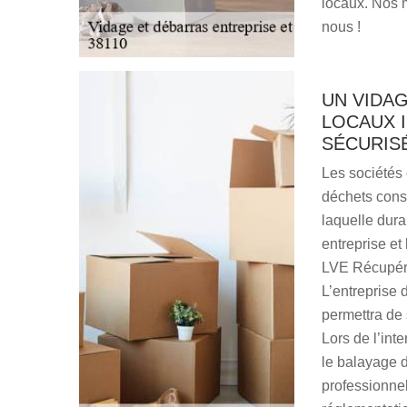
locaux. Nos m
nous !
UN VIDA
LOCAUX I
SÉCURISÉ
Les sociétés 
déchets const
laquelle dura
entreprise et
LVE Récupéra
L’entreprise 
permettra de 
Lors de l’int
le balayage 
professionnel