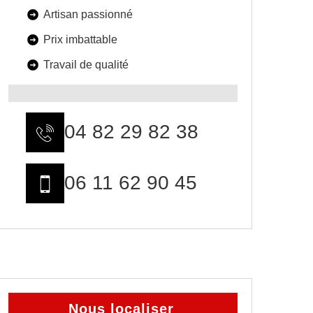
Artisan passionné
Prix imbattable
Travail de qualité
04 82 29 82 38
06 11 62 90 45
Nous localiser