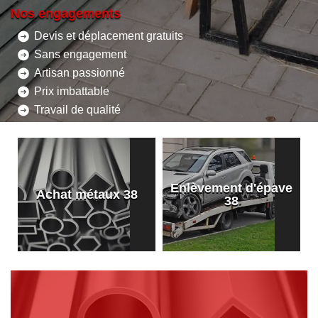
Nos engagements
Devis et déplacement gratuits
Sans engagement
Artisan passionné
Prix imbattable
Travail de qualité
Enlèvement d'épave
8
Achat métaux 38
38