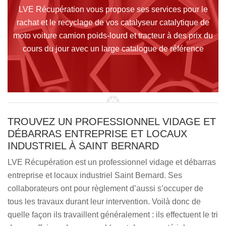
LVE Récupération vous propose ses services pour le
rachat et le recyclage de vos catalyseur catalytique de
moto voiture camion poids-lourd et tracteur à des prix du
cours du jour avec un large catalogue de référence
TROUVEZ UN PROFESSIONNEL VIDAGE ET
DÉBARRAS ENTREPRISE ET LOCAUX
INDUSTRIEL À SAINT BERNARD
LVE Récupération est un professionnel vidage et débarras
entreprise et locaux industriel Saint Bernard. Ses
collaborateurs ont pour règlement d’aussi s’occuper de
tous les travaux durant leur intervention. Voilà donc de
quelle façon ils travaillent généralement : ils effectuent le tri