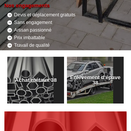
Nos engagements
Devis et déplacement gratuits
Sans engagement
Artisan passionné
Prix imbattable
Travail de qualité
Enlèvement d'épave
8
Achat métaux 38
38