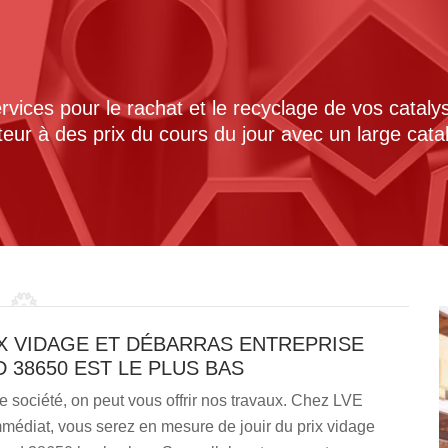
ices pour le rachat et le recyclage de vos cataly
cteur à des prix du cours du jour avec un large cat
IX VIDAGE ET DÉBARRAS ENTREPRISE
 38650 EST LE PLUS BAS
re société, on peut vous offrir nos travaux. Chez LVE
mmédiat, vous serez en mesure de jouir du prix vidage