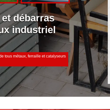
 et débarras
ux industriel
e tous métaux, ferraille et catalyseurs