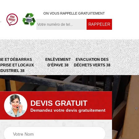
ON VOUS RAPPELLE GRATUITEMENT
GE ET DÉBARRAS
ENLÈVEMENT
EVACUATION DES
PRISE ET LOCAUX
D'ÉPAVE 38
DÉCHETS VERTS 38
NDUSTRIEL 38
DEVIS GRATUIT
Demandez votre devis gratuitement
e
Evacuation des
Epaviste 38
déchets verts 38