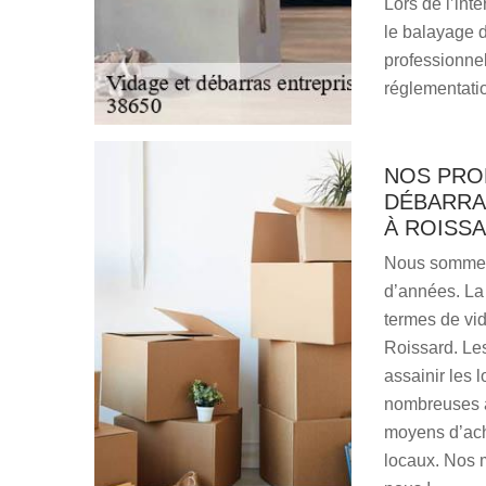
Lors de l’int
le balayage 
professionnel
réglementati
NOS PRO
DÉBARRA
À ROISSA
Nous sommes 
d’années. La 
termes de vid
Roissard. Le
assainir les 
nombreuses a
moyens d’ach
locaux. Nos m