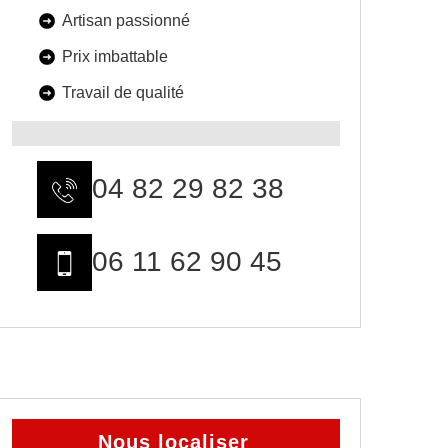
Artisan passionné
Prix imbattable
Travail de qualité
04 82 29 82 38
06 11 62 90 45
Nous localiser