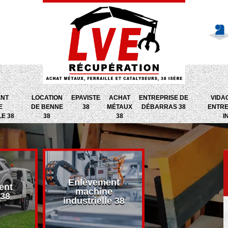
ENT
LOCATION
EPAVISTE
ACHAT
ENTREPRISE DE
VIDA
E
DE BENNE
38
MÉTAUX
DÉBARRAS 38
ENTRE
LE 38
38
38
I
Enlèvement
ent
Entreprise d
machine
 38
débarras 38
industrielle 38