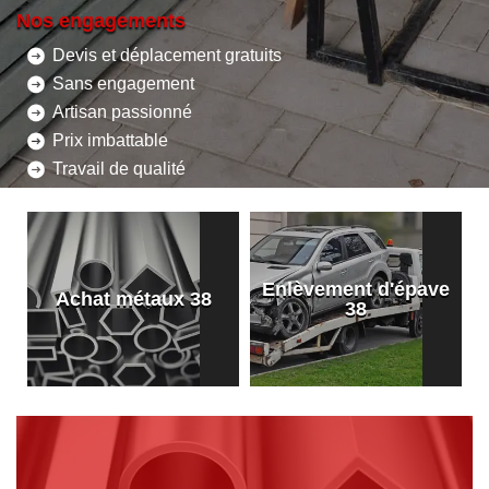
Nos engagements
Devis et déplacement gratuits
Sans engagement
Artisan passionné
Prix imbattable
Travail de qualité
Enlèvement d'épave
8
Achat métaux 38
38