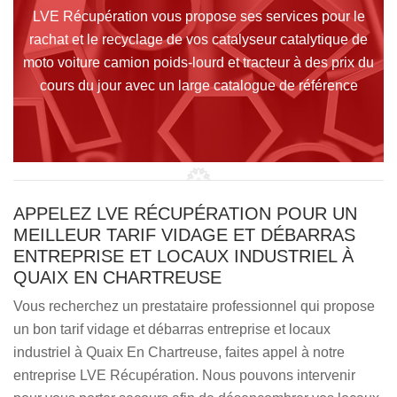
LVE Récupération vous propose ses services pour le
rachat et le recyclage de vos catalyseur catalytique de
moto voiture camion poids-lourd et tracteur à des prix du
cours du jour avec un large catalogue de référence
APPELEZ LVE RÉCUPÉRATION POUR UN
MEILLEUR TARIF VIDAGE ET DÉBARRAS
ENTREPRISE ET LOCAUX INDUSTRIEL À
QUAIX EN CHARTREUSE
Vous recherchez un prestataire professionnel qui propose
un bon tarif vidage et débarras entreprise et locaux
industriel à Quaix En Chartreuse, faites appel à notre
entreprise LVE Récupération. Nous pouvons intervenir