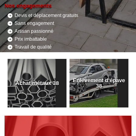
Nos engagements
Devis et déplacement gratuits
Sans engagement
Artisan passionné
Prix imbattable
Travail de qualité
Enlèvement d'épave
8
Achat métaux 38
38