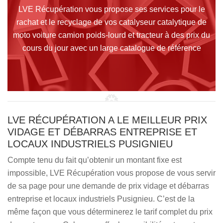
LVE Récupération vous propose ses services pour le
rachat et le recyclage de vos catalyseur catalytique de
moto voiture camion poids-lourd et tracteur à des prix du
cours du jour avec un large catalogue de référence
LVE RÉCUPÉRATION A LE MEILLEUR PRIX
VIDAGE ET DÉBARRAS ENTREPRISE ET
LOCAUX INDUSTRIELS PUSIGNIEU
Compte tenu du fait qu’obtenir un montant fixe est
impossible, LVE Récupération vous propose de vous servir
de sa page pour une demande de prix vidage et débarras
entreprise et locaux industriels Pusignieu. C’est de la
même façon que vous déterminerez le tarif complet du prix