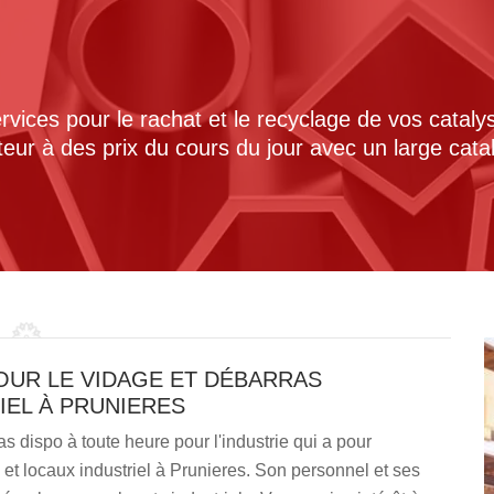
ices pour le rachat et le recyclage de vos cataly
cteur à des prix du cours du jour avec un large cat
OUR LE VIDAGE ET DÉBARRAS
IEL À PRUNIERES
 dispo à toute heure pour l'industrie qui a pour
e et locaux industriel à Prunieres. Son personnel et ses