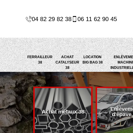
04 82 29 82 38
06 11 62 90 45
FERRAILLEUR
ACHAT
LOCATION
ENLÈVEM
38
CATALYSEUR
BIG BAG 38
MACHIN
38
INDUSTRIEL
Enlèvem
alyseur 38
Achat métaux 38
d'épave