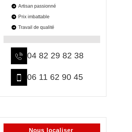
Artisan passionné
Prix imbattable
Travail de qualité
04 82 29 82 38
06 11 62 90 45
Nous localiser