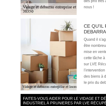
des prix très 
nous !
CE QU'IL
DEBARRA
Quand il s'ag
être nombreu
mise en vente
cette tâche 
sur LVE Récup
l'interventio
des biens à d
le prix du deb
FAITES-VOUS AIDER POUR LE VIDAGE ET 
INDUSTRIEL À PRUNIERES PAR LVE RÉCUP