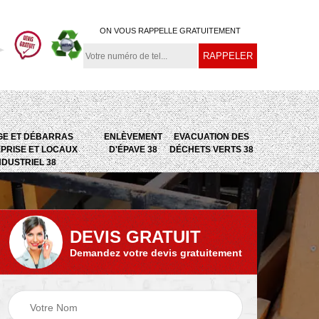
ON VOUS RAPPELLE GRATUITEMENT
GE ET DÉBARRAS
ENLÈVEMENT
EVACUATION DES
PRISE ET LOCAUX
D'ÉPAVE 38
DÉCHETS VERTS 38
NDUSTRIEL 38
DEVIS GRATUIT
Demandez votre devis gratuitement
e
Evacuation des
Epaviste 38
déchets verts 38