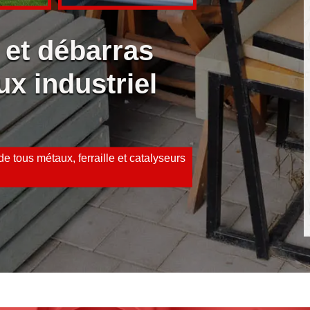
 et débarras
ux industriel
e tous métaux, ferraille et catalyseurs