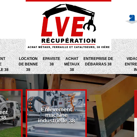
ENT
LOCATION
EPAVISTE
ACHAT
ENTREPRISE DE
VIDA
E
DE BENNE
38
MÉTAUX
DÉBARRAS 38
ENTRE
LE 38
38
38
I
Enlèvement
ent
Entreprise d
machine
 38
débarras 38
industrielle 38