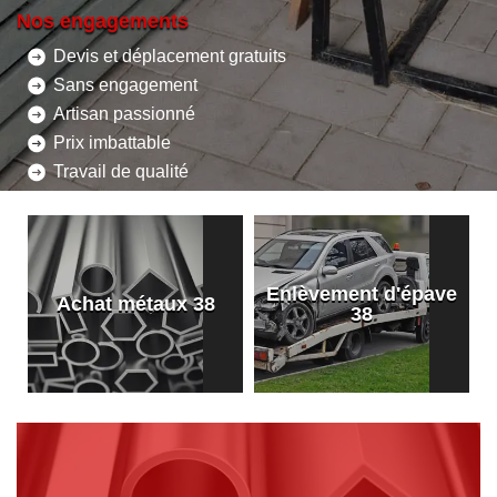
Nos engagements
Devis et déplacement gratuits
Sans engagement
Artisan passionné
Prix imbattable
Travail de qualité
Enlèvement d'épave
8
Achat métaux 38
38