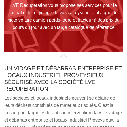
LVE Récupération vous propose ses services pour le
rachat et le recyclage de vos catalyseur catalytique de
moto voiture camion poids-lourd et tracteur à des prix du
cours du jour avec un large catalogue de référence
UN VIDAGE ET DÉBARRAS ENTREPRISE ET
LOCAUX INDUSTRIEL PROVEYSIEUX
SÉCURISÉ AVEC LA SOCIÉTÉ LVE
RÉCUPÉRATION
Les sociétés et locaux industriels peuvent se défaire de
leurs déchets constitués de matériaux risqués. C’est la
raison pour laquelle durant son intervention dans le vidage
et débarras entreprise et locaux industriel Proveysieux, la