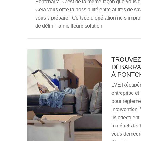
Pontcharra. C’est de la même façon que vous dét
Cela vous offre la possibilité entre autres de sav
vous y préparer. Ce type d’opération ne s’improv
de définir la meilleure solution.
TROUVEZ
DÉBARRA
À PONTC
LVE Récupéra
entreprise et
pour règlemen
intervention.
ils effectuent
matériels tech
vous demeurer