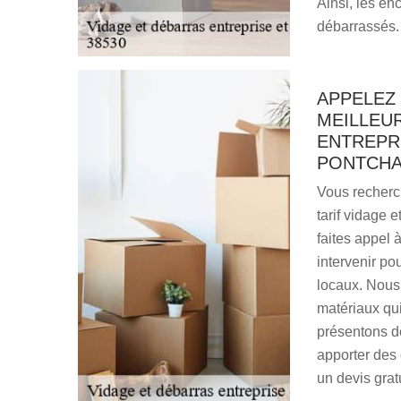
Ainsi, les en
débarrassés.
APPELEZ
MEILLEUR
ENTREPRI
PONTCH
Vous recherc
tarif vidage 
faites appel
intervenir po
locaux. Nous
matériaux qui
présentons de
apporter des
un devis gratu