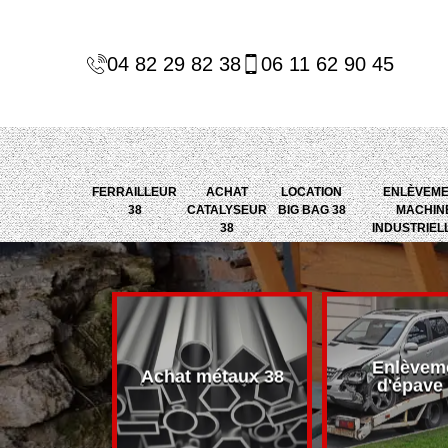
04 82 29 82 38
06 11 62 90 45
FERRAILLEUR
ACHAT
LOCATION
ENLÈVEM
38
CATALYSEUR
BIG BAG 38
MACHIN
38
INDUSTRIEL
Enlèvem
alyseur 38
Achat métaux 38
d'épave