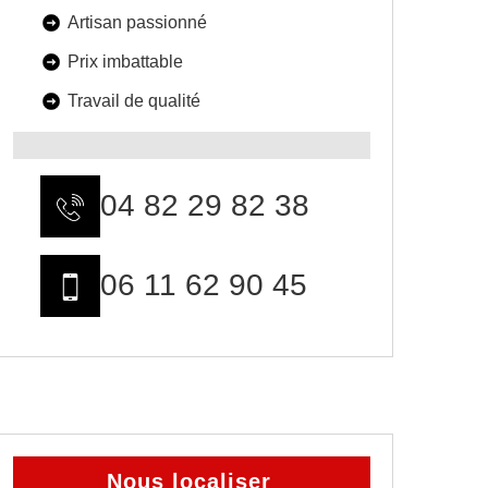
Artisan passionné
Prix imbattable
Travail de qualité
04 82 29 82 38
06 11 62 90 45
Nous localiser