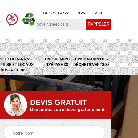
ON VOUS RAPPELLE GRATUITEMENT
GE ET DÉBARRAS
ENLÈVEMENT
EVACUATION DES
PRISE ET LOCAUX
D'ÉPAVE 38
DÉCHETS VERTS 38
NDUSTRIEL 38
DEVIS GRATUIT
Demandez votre devis gratuitement
e
Evacuation des
Epaviste 38
déchets verts 38