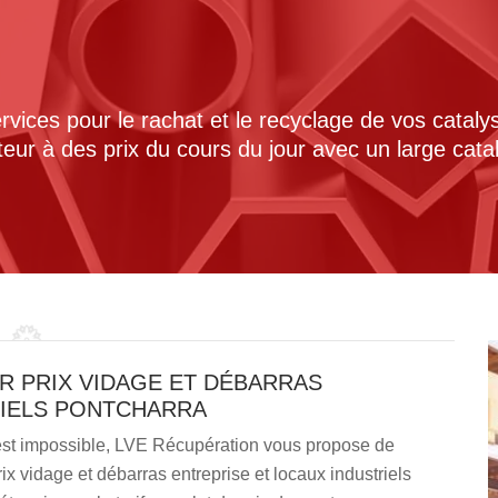
ices pour le rachat et le recyclage de vos cataly
cteur à des prix du cours du jour avec un large cat
UR PRIX VIDAGE ET DÉBARRAS
RIELS PONTCHARRA
 est impossible, LVE Récupération vous propose de
 vidage et débarras entreprise et locaux industriels