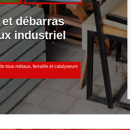
 et débarras
ux industriel
e tous métaux, ferraille et catalyseurs