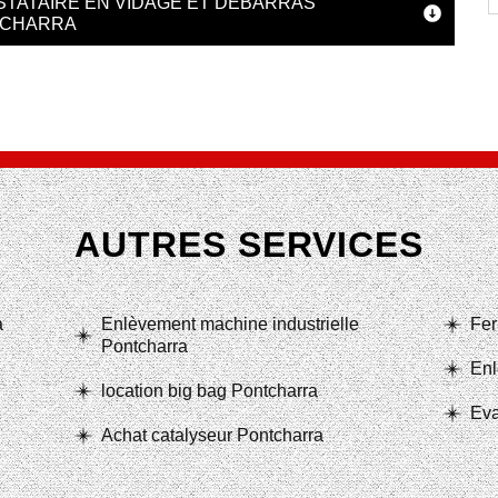
STATAIRE EN VIDAGE ET DÉBARRAS
TCHARRA
AUTRES SERVICES
a
Enlèvement machine industrielle
Fer
Pontcharra
Enl
location big bag Pontcharra
Eva
Achat catalyseur Pontcharra