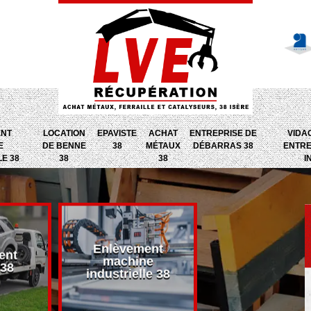
ENT
LOCATION
EPAVISTE
ACHAT
ENTREPRISE DE
VIDA
E
DE BENNE
38
MÉTAUX
DÉBARRAS 38
ENTRE
LE 38
38
38
I
Enlèvement
ent
Entreprise d
machine
 38
débarras 38
industrielle 38